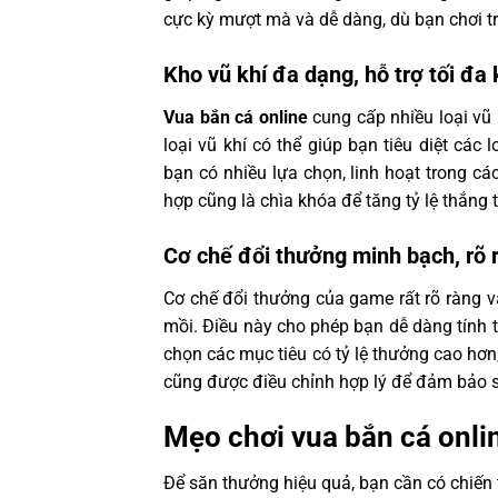
cực kỳ mượt mà và dễ dàng, dù bạn chơi tr
Kho vũ khí đa dạng, hỗ trợ tối đa 
Vua bắn cá online
cung cấp nhiều loại vũ
loại vũ khí có thể giúp bạn tiêu diệt cá
bạn có nhiều lựa chọn, linh hoạt trong cá
hợp cũng là chìa khóa để tăng tỷ lệ thắng t
Cơ chế đổi thưởng minh bạch, rõ 
Cơ chế đổi thưởng của game
rất rõ ràng 
mồi. Điều này cho phép bạn dễ dàng tính t
chọn các mục tiêu có tỷ lệ thưởng cao hơn
cũng được điều chỉnh hợp lý để đảm bảo s
Mẹo chơi vua bắn cá onli
Để săn thưởng hiệu quả, bạn cần có chiến 