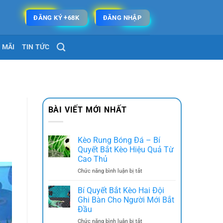
ĐĂNG KÝ +68K
ĐĂNG NHẬP
 MÃI
TIN TỨC
BÀI VIẾT MỚI NHẤT
Kèo Rung Bóng Đá – Bí
Quyết Bắt Kèo Hiệu Quả Từ
Cao Thủ
ở
Chức năng bình luận bị tắt
Kèo
Rung
Bí Quyết Bắt Kèo Hai Đội
Bóng
Ghi Bàn Cho Người Mới Bắt
Đá
Đầu
–
ở
Chức năng bình luận bị tắt
Bí