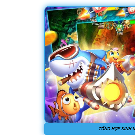
TỔNG HỢP KINH 