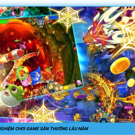
NGHIỆM CHƠI GAME SĂN THƯỞNG LÂU NĂM