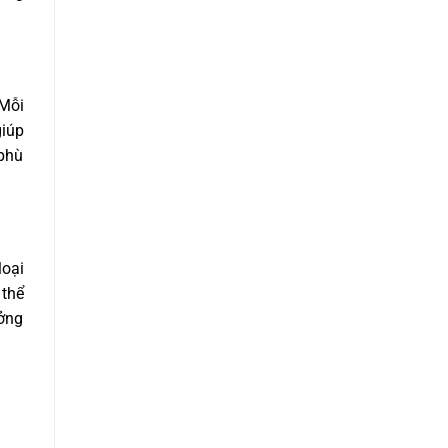
 Mỗi
giúp
 phù
loại
 thể
ưởng