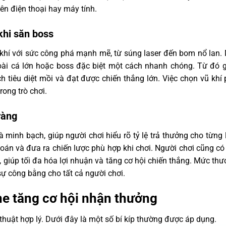
ên điện thoại hay máy tính.
khi săn boss
 khí với sức công phá mạnh mẽ, từ súng laser đến bom nổ lan.
c loài cá lớn hoặc boss đặc biệt một cách nhanh chóng. Từ đó 
ch tiêu diệt mồi và đạt được chiến thắng lớn. Việc chọn vũ khí
rong trò chơi.
ràng
và minh bạch, giúp người chơi hiểu rõ tỷ lệ trả thưởng cho từng 
oán và đưa ra chiến lược phù hợp khi chơi. Người chơi cũng có
, giúp tối đa hóa lợi nhuận và tăng cơ hội chiến thắng. Mức th
ự công bằng cho tất cả người chơi.
ne tăng cơ hội nhận thưởng
thuật hợp lý. Dưới đây là một số bí kíp thường được áp dụng.