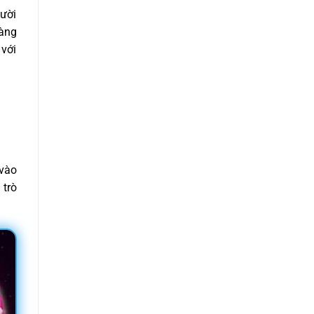
gười
dàng
 với
 vào
 trò