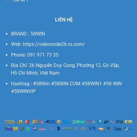
LIÊN HỆ
BRAND : 58WIN
Web: https://videonode26.ru.com/
Phone: 091 971 73 35
Địa Chỉ: 26 Nguyễn Duy Cung, Phường 12, Gò Vấp,
Hồ Chí Minh, Việt Nam
Hashtag : #58Win #58WIN COM #58WIN1 #58 WIN
#58WINVIP