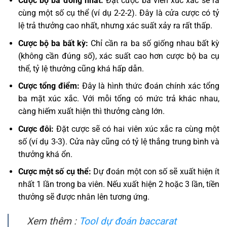
Cược bộ ba đồng nhất:
Đặt cược ba viên xúc xắc sẽ ra
cùng một số cụ thể (ví dụ 2-2-2). Đây là cửa cược có tỷ
lệ trả thưởng cao nhất, nhưng xác suất xảy ra rất thấp.
Cược bộ ba bất kỳ:
Chỉ cần ra ba số giống nhau bất kỳ
(không cần đúng số), xác suất cao hơn cược bộ ba cụ
thể, tỷ lệ thưởng cũng khá hấp dẫn.
Cược tổng điểm:
Đây là hình thức đoán chính xác tổng
ba mặt xúc xắc. Với mỗi tổng có mức trả khác nhau,
càng hiếm xuất hiện thì thưởng càng lớn.
Cược đôi:
Đặt cược sẽ có hai viên xúc xắc ra cùng một
số (ví dụ 3-3). Cửa này cũng có tỷ lệ thắng trung bình và
thưởng khá ổn.
Cược một số cụ thể:
Dự đoán một con số sẽ xuất hiện ít
nhất 1 lần trong ba viên. Nếu xuất hiện 2 hoặc 3 lần, tiền
thưởng sẽ được nhân lên tương ứng.
Xem thêm :
T
ool dự đoán baccarat