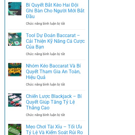
Rung
Bí Quyết Bắt Kèo Hai Đội
Bóng
Ghi Bàn Cho Người Mới Bắt
Đá
Đầu
–
ở
Chức năng bình luận bị tắt
Bí
Bí
Quyết
Quyết
Bắt
Tool Dự Đoán Baccarat –
Bắt
Kèo
Cải Thiện Kỹ Năng Cá Cược
Kèo
Hiệu
Của Bạn
Hai
Quả
ở
Chức năng bình luận bị tắt
Đội
Từ
Tool
Ghi
Cao
Dự
Bàn
Thủ
Nhóm Kéo Baccarat Và Bí
Đoán
Cho
Quyết Tham Gia An Toàn,
Baccarat
Người
Hiệu Quả
–
Mới
ở
Chức năng bình luận bị tắt
Cải
Bắt
Nhóm
Thiện
Đầu
Kéo
Kỹ
Chiến Lược Blackjack – Bí
Baccarat
Năng
Quyết Giúp Tăng Tỷ Lệ
Và
Cá
Thắng Cao
Bí
Cược
ở
Chức năng bình luận bị tắt
Quyết
Của
Chiến
Tham
Bạn
Lược
Gia
Mẹo Chơi Tài Xỉu – Tối Ưu
Blackjack
An
Tỷ Lệ Và Kiểm Soát Rủi Ro