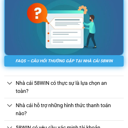
FAQS – CÂU HỎI THƯỜNG GẶP TẠI NHÀ CÁI 58WIN
Nhà cái 58WIN có thực sự là lựa chọn an
toàn?
Nhà cái hỗ trợ những hình thức thanh toán
nào?
58WIN có yêu cầu xác minh tài khoản