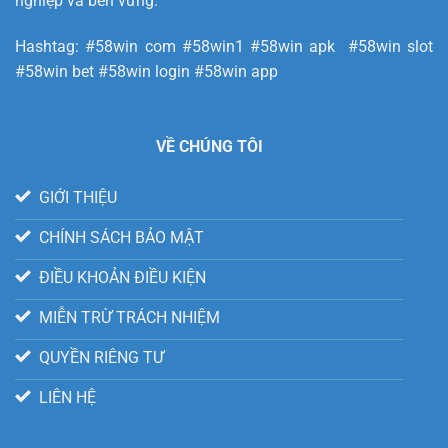
nghiệp và bền vững.
Hashtag: #58win com #58win1 #58win apk #58win slot
#58win bet #58win login #58win app
VỀ CHÚNG TÔI
GIỚI THIỆU
CHÍNH SÁCH BẢO MẬT
ĐIỀU KHOẢN ĐIỀU KIỆN
MIỄN TRỪ TRÁCH NHIỆM
QUYỀN RIÊNG TƯ
LIÊN HỆ