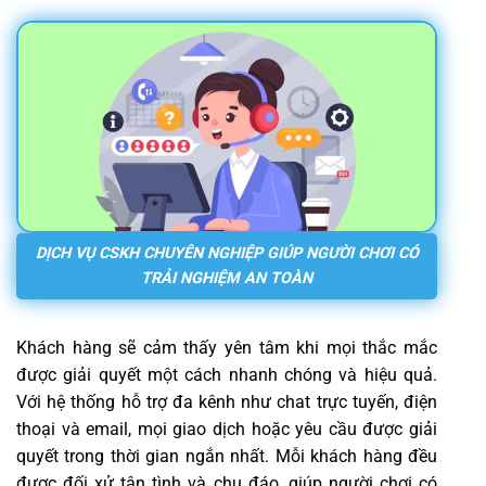
DỊCH VỤ CSKH CHUYÊN NGHIỆP GIÚP NGƯỜI CHƠI CÓ
TRẢI NGHIỆM AN TOÀN
Khách hàng sẽ cảm thấy yên tâm khi mọi thắc mắc
được giải quyết một cách nhanh chóng và hiệu quả.
Với hệ thống hỗ trợ đa kênh như chat trực tuyến, điện
thoại và email, mọi giao dịch hoặc yêu cầu được giải
quyết trong thời gian ngắn nhất. Mỗi khách hàng đều
được đối xử tận tình và chu đáo, giúp người chơi có