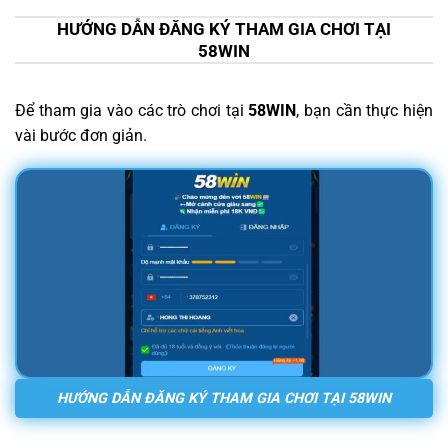
HƯỚNG DẪN ĐĂNG KÝ THAM GIA CHƠI TẠI
58WIN
Để tham gia vào các trò chơi tại
58WIN
, bạn cần thực hiện
vài bước đơn giản.
HƯỚNG DẪN ĐĂNG KÝ THAM GIA CHƠI TẠI 58WIN