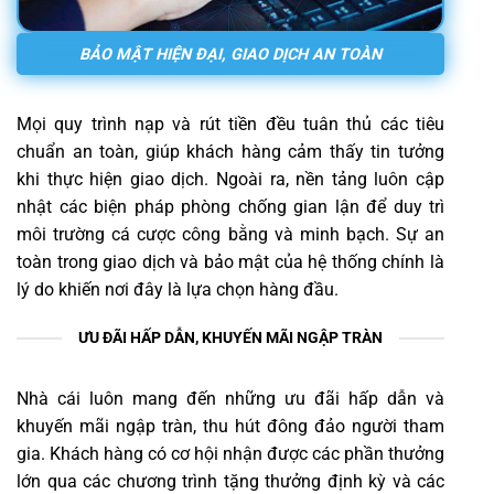
BẢO MẬT HIỆN ĐẠI, GIAO DỊCH AN TOÀN
Mọi quy trình nạp và rút tiền đều tuân thủ các tiêu
chuẩn an toàn, giúp khách hàng cảm thấy tin tưởng
khi thực hiện giao dịch. Ngoài ra, nền tảng luôn cập
nhật các biện pháp phòng chống gian lận để duy trì
môi trường cá cược công bằng và minh bạch. Sự an
toàn trong giao dịch và bảo mật của hệ thống chính là
lý do khiến nơi đây là lựa chọn hàng đầu.
ƯU ĐÃI HẤP DẪN, KHUYẾN MÃI NGẬP TRÀN
Nhà cái luôn mang đến những ưu đãi hấp dẫn và
khuyến mãi ngập tràn, thu hút đông đảo người tham
gia. Khách hàng có cơ hội nhận được các phần thưởng
lớn qua các chương trình tặng thưởng định kỳ và các