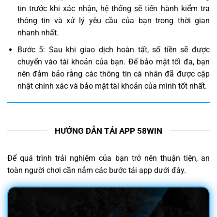
tin trước khi xác nhận, hệ thống sẽ tiến hành kiểm tra
thông tin và xử lý yêu cầu của bạn trong thời gian
nhanh nhất.
Bước 5: Sau khi giao dịch hoàn tất, số tiền sẽ được
chuyển vào tài khoản của bạn. Để bảo mật tối đa, bạn
nên đảm bảo rằng các thông tin cá nhân đã được cập
nhật chính xác và bảo mật tài khoản của mình tốt nhất.
HƯỚNG DẪN TẢI APP 58WIN
Để quá trình trải nghiệm của bạn trở nên thuận tiện, an
toàn người chơi cần nắm các bước tải app dưới đây.