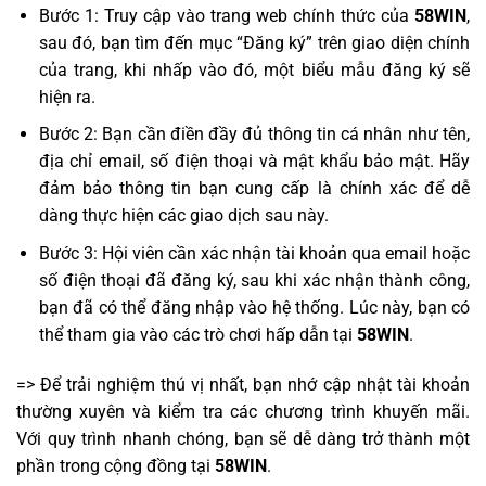
Bước 1: Truy cập vào trang web chính thức của
58WIN
,
sau đó, bạn tìm đến mục “Đăng ký” trên giao diện chính
của trang, khi nhấp vào đó, một biểu mẫu đăng ký sẽ
hiện ra.
Bước 2: Bạn cần điền đầy đủ thông tin cá nhân như tên,
địa chỉ email, số điện thoại và mật khẩu bảo mật. Hãy
đảm bảo thông tin bạn cung cấp là chính xác để dễ
dàng thực hiện các giao dịch sau này.
Bước 3: Hội viên cần xác nhận tài khoản qua email hoặc
số điện thoại đã đăng ký, sau khi xác nhận thành công,
bạn đã có thể đăng nhập vào hệ thống. Lúc này, bạn có
thể tham gia vào các trò chơi hấp dẫn tại
58WIN
.
=> Để trải nghiệm thú vị nhất, bạn nhớ cập nhật tài khoản
thường xuyên và kiểm tra các chương trình khuyến mãi.
Với quy trình nhanh chóng, bạn sẽ dễ dàng trở thành một
phần trong cộng đồng tại
58WIN
.