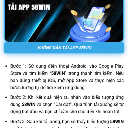
HƯỚNG DẪN TẢI APP 58WIN
Bước 1: Sử dụng điện thoại Android, vào Google Play
Store và tìm kiếm “
58WIN
” trong thanh tìm kiếm. Nếu
bạn dùng thiết bị iOS, mở App Store và thực hiện các
bước tương tự để tìm kiếm ứng dụng.
Bước 2: Khi kết quả hiện ra, nhấn vào biểu tượng ứng
dụng
58WIN
và chọn “Cài đặt”. Quá trình tải xuống sẽ tự
động bắt đầu và bạn chỉ cần chờ cho đến khi hoàn tất.
Bước 3: Sau khi tải xong, bạn sẽ thấy biểu tượng
58WIN