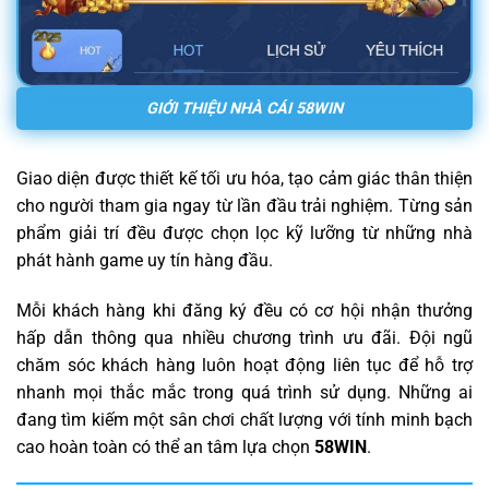
GIỚI THIỆU NHÀ CÁI 58WIN
Giao diện được thiết kế tối ưu hóa, tạo cảm giác thân thiện
cho người tham gia ngay từ lần đầu trải nghiệm. Từng sản
phẩm giải trí đều được chọn lọc kỹ lưỡng từ những nhà
phát hành game uy tín hàng đầu.
Mỗi khách hàng khi đăng ký đều có cơ hội nhận thưởng
hấp dẫn thông qua nhiều chương trình ưu đãi. Đội ngũ
chăm sóc khách hàng luôn hoạt động liên tục để hỗ trợ
nhanh mọi thắc mắc trong quá trình sử dụng. Những ai
đang tìm kiếm một sân chơi chất lượng với tính minh bạch
cao hoàn toàn có thể an tâm lựa chọn
58WIN
.