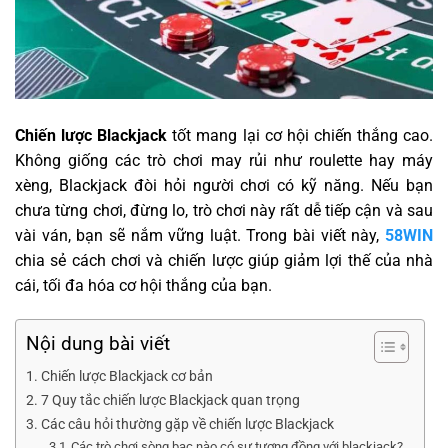
Chiến lược Blackjack
tốt mang lại cơ hội chiến thắng cao.
Không giống các trò chơi may rủi như roulette hay máy
xèng, Blackjack đòi hỏi người chơi có kỹ năng. Nếu bạn
chưa từng chơi, đừng lo, trò chơi này rất dễ tiếp cận và sau
vài ván, bạn sẽ nắm vững luật. Trong bài viết này,
58WIN
chia sẻ cách chơi và chiến lược giúp giảm lợi thế của nhà
cái, tối đa hóa cơ hội thắng của bạn.
Nội dung bài viết
Chiến lược Blackjack cơ bản
7 Quy tắc chiến lược Blackjack quan trọng
Các câu hỏi thường gặp về chiến lược Blackjack
Các trò chơi sòng bạc nào có sự tương đồng với blackjack?