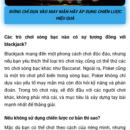
ĐỪNG CHỈ DỰA VÀO MAY MẮN HÃY ÁP DỤNG CHIẾN LƯỢC
HIỆU QUẢ
Các trò chơi sòng bạc nào có sự tương đồng với
blackjack?
Blackjack mang đến một phong cách chơi độc đáo, nhưng
nếu bạn yêu thích thể loại trò chơi này, cũng có thể thử các
trò chơi sòng bạc khác như Baccarat. Ngoài ra, Poker cũng
là một trò chơi phổ biến trong sòng bạc. Poker không chỉ
dựa vào yếu tố may mắn mà còn đòi hỏi kỹ năng và phán
đoán. Trong trò chơi này, sẽ đối đầu với các người chơi
khác, không phải nhà cái, và mục tiêu là xây dựng tay bài
mạnh nhất để thắng giải.
Nếu không sử dụng chiến lược cơ bản thì sao?
Mặc dù bạn có thể chơi theo cách của riêng mình, nhưng