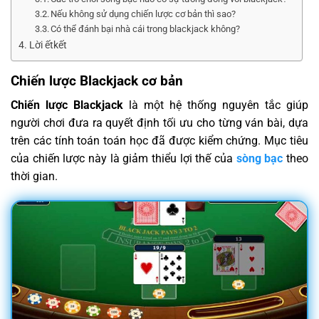
Nếu không sử dụng chiến lược cơ bản thì sao?
Có thể đánh bại nhà cái trong blackjack không?
Lời ếtkết
Chiến lược Blackjack cơ bản
Chiến lược Blackjack
là một hệ thống nguyên tắc giúp
người chơi đưa ra quyết định tối ưu cho từng ván bài, dựa
trên các tính toán toán học đã được kiểm chứng. Mục tiêu
của chiến lược này là giảm thiểu lợi thế của
sòng bạc
theo
thời gian.