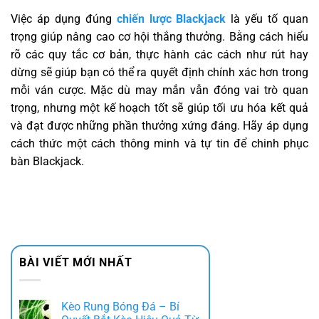
Việc áp dụng đúng
chiến lược Blackjack
là yếu tố quan
trọng giúp nâng cao cơ hội thắng thưởng. Bằng cách hiểu
rõ các quy tắc cơ bản, thực hành các cách như rút hay
dừng sẽ giúp bạn có thể ra quyết định chính xác hơn trong
mỗi ván cược. Mặc dù may mắn vẫn đóng vai trò quan
trọng, nhưng một kế hoạch tốt sẽ giúp tối ưu hóa kết quả
và đạt được những phần thưởng xứng đáng. Hãy áp dụng
cách thức một cách thông minh và tự tin để chinh phục
bàn Blackjack.
BÀI VIẾT MỚI NHẤT
Kèo Rung Bóng Đá – Bí