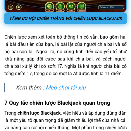
TĂNG CƠ HỘI CHIẾN THẮNG VỚI CHIẾN LƯỢC BLACKJACK
Chiến lược xem xét toàn bộ thông tin có sẵn, bao gồm hai
lá bài đầu tiên của bạn, lá bài lật của người chia bài và số
bộ bài còn lại. Ngoài ra, nó cũng tính đến các yếu tố như
khả năng gấp đôi cược sau khi chia bài, và cách người
chia bài xử lý khi có soft 17. Nghĩa là khi người chia bài có
tổng điểm 17, trong đó có một lá Át được tính là 11 điểm.
Xem thêm :
M
ẹo chơi tài xỉu
7 Quy tắc chiến lược Blackjack quan trọng
Trong
chiến lược Blackjack
, việc hiểu và áp dụng đúng đắn
là một yếu tố quan trọng để giảm thiểu lợi thế của nhà cái
và nâng cao cơ hội chiến thắng. Một phần trong chiến lược