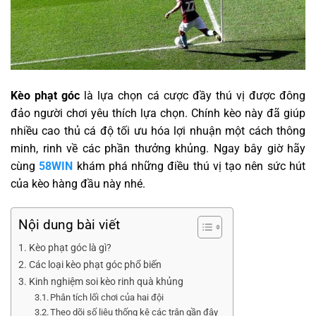
Kèo phạt góc
là lựa chọn cá cược đầy thú vị được đông
đảo người chơi yêu thích lựa chọn. Chính kèo này đã giúp
nhiều cao thủ cá độ tối ưu hóa lợi nhuận một cách thông
minh, rinh về các phần thưởng khủng. Ngay bây giờ hãy
cùng
58WIN
khám phá những điều thú vị tạo nên sức hút
của kèo hàng đầu này nhé.
Nội dung bài viết
Kèo phạt góc là gì?
Các loại kèo phạt góc phổ biến
Kinh nghiệm soi kèo rinh quà khủng
Phân tích lối chơi của hai đội
Theo dõi số liệu thống kê các trận gần đây