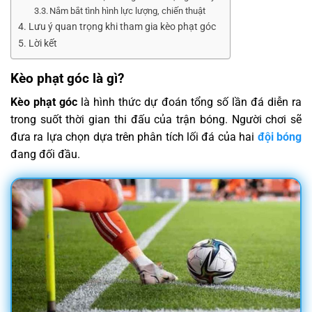
Nắm bắt tình hình lực lượng, chiến thuật
Lưu ý quan trọng khi tham gia kèo phạt góc
Lời kết
Kèo phạt góc là gì?
Kèo phạt góc
là hình thức dự đoán tổng số lần đá diễn ra
trong suốt thời gian thi đấu của trận bóng. Người chơi sẽ
đưa ra lựa chọn dựa trên phân tích lối đá của hai
đội bóng
đang đối đầu.