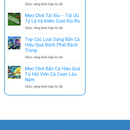
ở
Chức năng bình luận bị tắt
Quyết
Của
Chiến
Tham
Bạn
Lược
Gia
Mẹo Chơi Tài Xỉu – Tối Ưu
Blackjack
An
Tỷ Lệ Và Kiểm Soát Rủi Ro
–
Toàn,
ở
Chức năng bình luận bị tắt
Bí
Hiệu
Mẹo
Quyết
Quả
Chơi
Top Các Loại Súng Bắn Cá
Giúp
Tài
Tăng
Hiệu Quả Bách Phát Bách
Xỉu
Tỷ
Trúng
–
Lệ
ở
Chức năng bình luận bị tắt
Tối
Thắng
Top
Ưu
Cao
Các
Tỷ
Mẹo Chơi Bắn Cá Hiệu Quả
Loại
Lệ
Từ Hội Viên Cá Cược Lâu
Súng
Và
Năm
Bắn
Kiểm
ở
Chức năng bình luận bị tắt
Cá
Soát
Mẹo
Hiệu
Rủi
Chơi
Quả
Ro
Bắn
Bách
Cá
Phát
Hiệu
Bách
Quả
Trúng
Từ
Hội