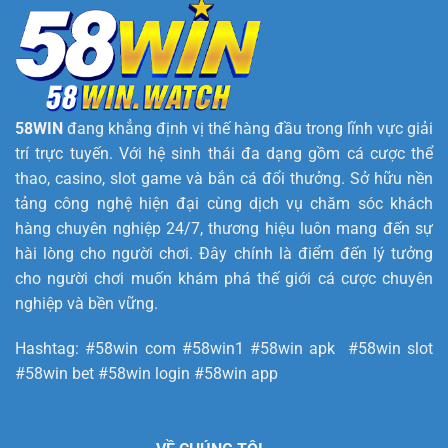
Viên
Cá
Cược
Lâu
Năm
58WIN
đang khẳng định vị thế hàng đầu trong lĩnh vực giải
trí trực tuyến. Với hệ sinh thái đa dạng gồm cá cược thể
thao, casino, slot game và bắn cá đổi thưởng. Sở hữu nền
tảng công nghệ hiện đại cùng dịch vụ chăm sóc khách
hàng chuyên nghiệp 24/7, thương hiệu luôn mang đến sự
hài lòng cho người chơi. Đây chính là điểm đến lý tưởng
cho người chơi muốn khám phá thế giới cá cược chuyên
nghiệp và bền vững.
Hashtag: #58win com #58win1 #58win apk #58win slot
#58win bet #58win login #58win app