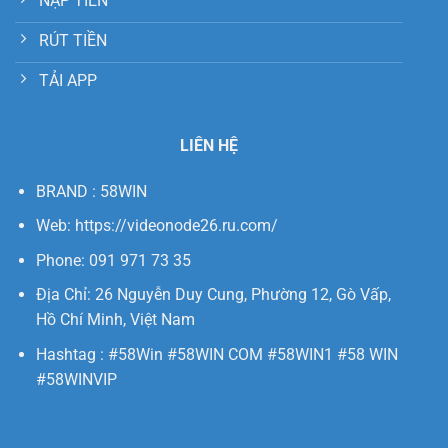
NẠP TIỀN
RÚT TIỀN
TẢI APP
LIÊN HỆ
BRAND : 58WIN
Web: https://videonode26.ru.com/
Phone: 091 971 73 35
Địa Chỉ: 26 Nguyễn Duy Cung, Phường 12, Gò Vấp,
Hồ Chí Minh, Việt Nam
Hashtag : #58Win #58WIN COM #58WIN1 #58 WIN
#58WINVIP