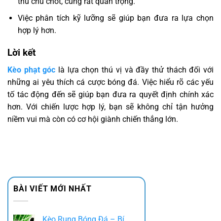
thủ chủ chốt, cũng rất quan trọng.
Việc phân tích kỹ lưỡng sẽ giúp bạn đưa ra lựa chọn
hợp lý hơn.
Lời kết
Kèo phạt góc
là lựa chọn thú vị và đầy thử thách đối với
những ai yêu thích cá cược bóng đá. Việc hiểu rõ các yếu
tố tác động đến sẽ giúp bạn đưa ra quyết định chính xác
hơn. Với chiến lược hợp lý, bạn sẽ không chỉ tận hưởng
niềm vui mà còn có cơ hội giành chiến thắng lớn.
BÀI VIẾT MỚI NHẤT
Kèo Rung Bóng Đá – Bí