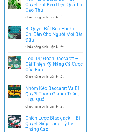
Quyết Bắt Kèo Hiệu Quả Từ
Cao Thủ
ở
Chức năng bình luận bị tắt
Kèo
Rung
Bí Quyết Bắt Kèo Hai Đội
Bóng
Ghi Bàn Cho Người Mới Bắt
Đá
Đầu
–
ở
Chức năng bình luận bị tắt
Bí
Bí
Quyết
Quyết
Bắt
Tool Dự Đoán Baccarat –
Bắt
Kèo
Cải Thiện Kỹ Năng Cá Cược
Kèo
Hiệu
Của Bạn
Hai
Quả
ở
Chức năng bình luận bị tắt
Đội
Từ
Tool
Ghi
Cao
Dự
Bàn
Thủ
Nhóm Kéo Baccarat Và Bí
Đoán
Cho
Quyết Tham Gia An Toàn,
Baccarat
Người
Hiệu Quả
–
Mới
ở
Chức năng bình luận bị tắt
Cải
Bắt
Nhóm
Thiện
Đầu
Kéo
Kỹ
Chiến Lược Blackjack – Bí
Baccarat
Năng
Quyết Giúp Tăng Tỷ Lệ
Và
Cá
Thắng Cao
Bí
Cược