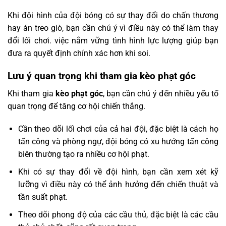
Khi đội hình của đội bóng có sự thay đổi do chấn thương
hay án treo giò, bạn cần chú ý vì điều này có thể làm thay
đổi lối chơi. việc nắm vững tình hình lực lượng giúp bạn
đưa ra quyết định chính xác hơn khi soi.
Lưu ý quan trọng khi tham gia kèo phạt góc
Khi tham gia
kèo phạt góc
, bạn cần chú ý đến nhiều yếu tố
quan trọng để tăng cơ hội chiến thắng.
Cần theo dõi lối chơi của cả hai đội, đặc biệt là cách họ
tấn công và phòng ngự, đội bóng có xu hướng tấn công
biên thường tạo ra nhiều cơ hội phạt.
Khi có sự thay đổi về đội hình, bạn cần xem xét kỹ
lưỡng vì điều này có thể ảnh hưởng đến chiến thuật và
tần suất phạt.
Theo dõi phong độ của các cầu thủ, đặc biệt là các cầu