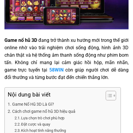
Game nổ hũ 3D
đang trở thành xu hướng mới trong thế giới
online nhờ vào trải nghiệm chơi sống động, hình ảnh 3D
chân thật và hệ thống âm thanh sống động như phim bom
tấn. Không chỉ mang lại cảm giác hồi hộp, mãn nhãn,
game trực tuyến tại
58WIN
còn giúp người chơi dễ dàng
đổi thưởng và từng bước đạt đến chiến thắng lớn.
Nội dung bài viết
Game Nổ Hũ 3D Là Gì?
Cách chơi game nổ hũ 3D hiệu quả
Lựa chọn trò chơi phù hợp
Đặt cược và quay
Kích hoạt tính năng thưởng