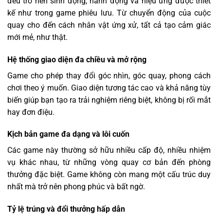
đều trở nên sinh động, hành động và hiệu ứng được thiết
kế như trong game phiêu lưu. Từ chuyển động của cuộc
quay cho đến cách nhân vật ứng xử, tất cả tạo cảm giác
mới mẻ, như thật.
Hệ thống giao diện đa chiều và mở rộng
Game cho phép thay đổi góc nhìn, góc quay, phong cách
chơi theo ý muốn. Giao diện tương tác cao và khả năng tùy
biến giúp bạn tạo ra trải nghiệm riêng biệt, không bị rối mắt
hay đơn điệu.
Kịch bản game đa dạng và lôi cuốn
Các game này thường sở hữu nhiều cấp độ, nhiều nhiệm
vụ khác nhau, từ những vòng quay cơ bản đến phòng
thưởng đặc biệt. Game không còn mang một cấu trúc duy
nhất mà trở nên phong phúc và bất ngờ.
Tỷ lệ trúng và đổi thưởng hấp dẫn