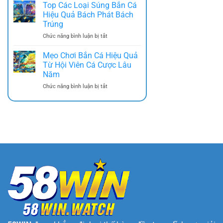
Chơi
Top Các Loại Súng Bắn Cá
Giúp
Tài
Tăng
Hiệu Quả Bách Phát Bách
Xỉu
Tỷ
Trúng
–
Lệ
ở
Chức năng bình luận bị tắt
Tối
Thắng
Top
Ưu
Cao
Các
Tỷ
Mẹo Chơi Bắn Cá Hiệu Quả
Loại
Lệ
Từ Hội Viên Cá Cược Lâu
Súng
Và
Năm
Bắn
Kiểm
ở
Chức năng bình luận bị tắt
Cá
Soát
Mẹo
Hiệu
Rủi
Chơi
Quả
Ro
Bắn
Bách
Cá
Phát
Hiệu
Bách
Quả
Trúng
Từ
Hội
Viên
Cá
Cược
Lâu
Năm