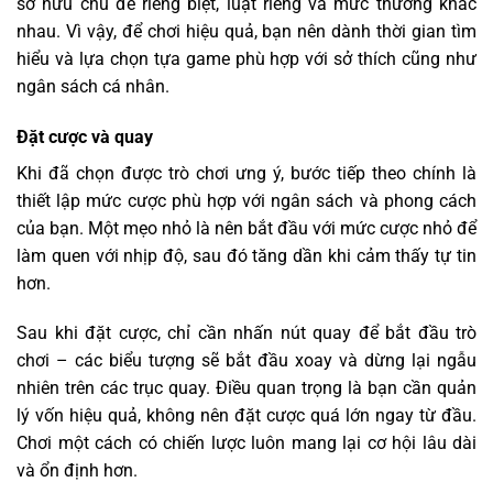
sở hữu chủ đề riêng biệt, luật riêng và mức thưởng khác
nhau. Vì vậy, để chơi hiệu quả, bạn nên dành thời gian tìm
hiểu và lựa chọn tựa game phù hợp với sở thích cũng như
ngân sách cá nhân.
Đặt cược và quay
Khi đã chọn được trò chơi ưng ý, bước tiếp theo chính là
thiết lập mức cược phù hợp với ngân sách và phong cách
của bạn. Một mẹo nhỏ là nên bắt đầu với mức cược nhỏ để
làm quen với nhịp độ, sau đó tăng dần khi cảm thấy tự tin
hơn.
Sau khi đặt cược, chỉ cần nhấn nút quay để bắt đầu trò
chơi – các biểu tượng sẽ bắt đầu xoay và dừng lại ngẫu
nhiên trên các trục quay. Điều quan trọng là bạn cần quản
lý vốn hiệu quả, không nên đặt cược quá lớn ngay từ đầu.
Chơi một cách có chiến lược luôn mang lại cơ hội lâu dài
và ổn định hơn.