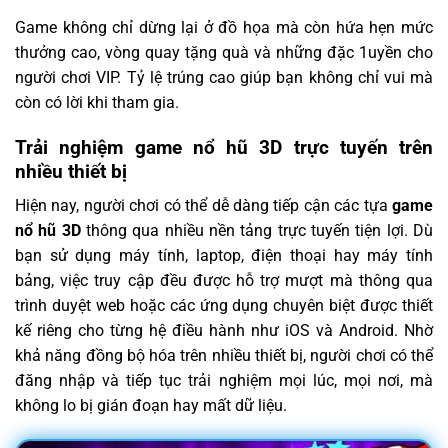
Game không chỉ dừng lại ở đồ họa mà còn hứa hẹn mức
thưởng cao, vòng quay tặng quà và những đặc 1uyền cho
người chơi VIP. Tỷ lệ trúng cao giúp bạn không chỉ vui mà
còn có lời khi tham gia.
Trải nghiệm game nổ hũ 3D trực tuyến trên
nhiều thiết bị
Hiện nay, người chơi có thể dễ dàng tiếp cận các tựa
game
nổ hũ 3D
thông qua nhiều nền tảng trực tuyến tiện lợi. Dù
bạn sử dụng máy tính, laptop, điện thoại hay máy tính
bảng, việc truy cập đều được hỗ trợ mượt mà thông qua
trình duyệt web hoặc các ứng dụng chuyên biệt được thiết
kế riêng cho từng hệ điều hành như iOS và Android. Nhờ
khả năng đồng bộ hóa trên nhiều thiết bị, người chơi có thể
đăng nhập và tiếp tục trải nghiệm mọi lúc, mọi nơi, mà
không lo bị gián đoạn hay mất dữ liệu.