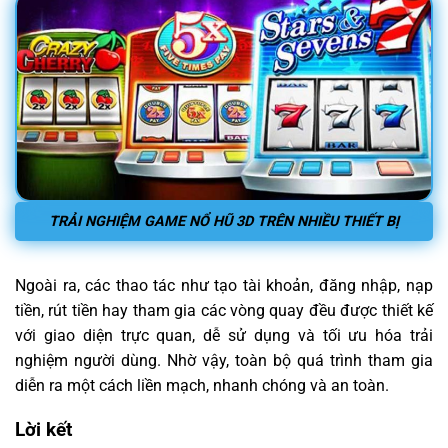
TRẢI NGHIỆM GAME NỔ HŨ 3D TRÊN NHIỀU THIẾT BỊ
Ngoài ra, các thao tác như tạo tài khoản, đăng nhập, nạp
tiền, rút tiền hay tham gia các vòng quay đều được thiết kế
với giao diện trực quan, dễ sử dụng và tối ưu hóa trải
nghiệm người dùng. Nhờ vậy, toàn bộ quá trình tham gia
diễn ra một cách liền mạch, nhanh chóng và an toàn.
Lời kết